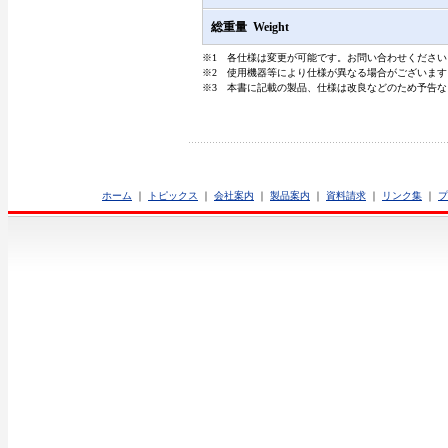
総重量 Weight
※1 各仕様は変更が可能です。お問い合わせください
※2 使用機器等により仕様が異なる場合がございま
※3 本書に記載の製品、仕様は改良などのため予告
ホーム
｜
トピックス
｜
会社案内
｜
製品案内
｜
資料請求
｜
リンク集
｜
プ