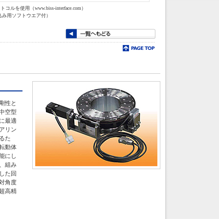
用（www.biss-interface.com）
り込み用ソフトウエア付）
剛性と
中空型
に最適
アリン
るた
転動体
能にし
、組み
した回
対角度
超高精