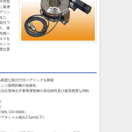
中空型
に最適
アリン
るた
取付フ
た、座
性能へ
ルクを
エンコ
度位置
高精度な取付穴付ベアリングを開発
ランジ面間距離の短縮化
原点位置検出不要角度制御の高信頼性及び超高精度な回転
”）
”）
, C0=36kN）
キシャル振れ2.5μm以下）