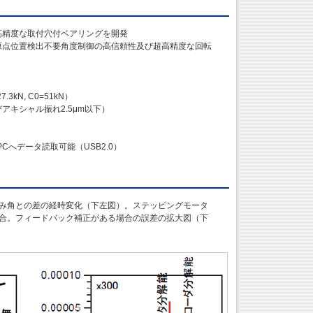
高精度な取付穴付ベアリングを開発
原点位置検出不要角度制御の高信頼性及び超高精度な回転
N, C0=51kN）
キシャル振れ2.5μm以下）
Cへデータ読取可能（USB2.0）
み角との差の経時変化（下左図）。ステッピングモータ
合。フィードバック補正がある場合の誤差の拡大図（下