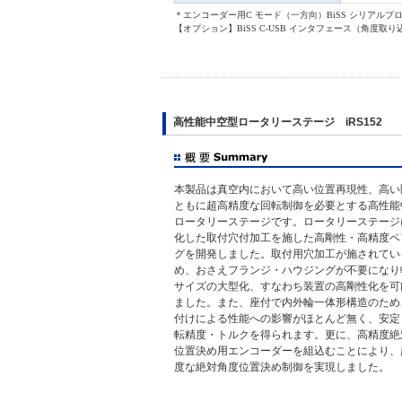
＊エンコーダー用C モード（一方向）BiSS シリアルプロトコルを使
【オプション】BiSS C-USB インタフェース（角度取
高性能中空型ロータリーステージ iRS152
本製品は真空内において高い位置再現性、高い
ともに超高精度な回転制御を必要とする高性能
ロータリーステージです。ロータリーステージ
化した取付穴付加工を施した高剛性・高精度ベ
グを開発しました。取付用穴加工が施されてい
め、おさえフランジ・ハウジングが不要になり
サイズの大型化、すなわち装置の高剛性化を可
ました。また、座付で内外輪一体形構造のため
付けによる性能への影響がほとんど無く、安定
転精度・トルクを得られます。更に、高精度絶
位置決め用エンコーダーを組込むことにより、
度な絶対角度位置決め制御を実現しました。