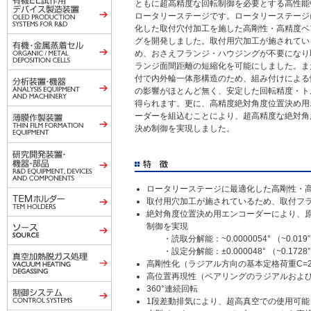
ともに超高精度な回転制御を必要とする高性能
ロータリーステージです。ロータリーステージ
化した取付穴付加工を施した高剛性・高精度ベ
グを開発しました。取付用穴加工が施されてい
め、おさえフランジ・ハウジングが不要になり
ランジ面間距離の短縮化を可能にしました。ま
付で内外輪一体形構造のため、組み付けによる
の影響がほとんど無く、安定した回転精度・ト
得られます。更に、高精度絶対角度位置決め用
ーダーを組込むことにより、超高精度な絶対角
決め制御を実現しました。
ロータリーステージに最適化した高剛性・
取付用穴加工が施されているため、取付フ
絶対角度位置決め用エンコーダーにより、
制御を実現
・読取分解能：~0.0000054° （~0.019
・設定分解能：±0.000048° （~0.1728
高剛性化（ラジアル方向の基本定格荷重C=23kN
高位置再現性（ベアリングのラジアルおよびア
360°連続回転
1段差動排気により、超高真空での使用可能