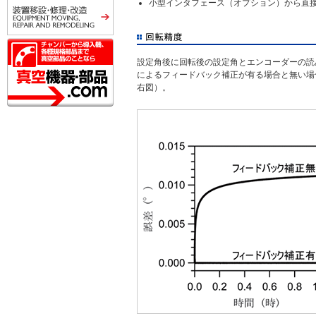
小型インタフェース（オプション）から直接
設定角後に回転後の設定角とエンコーダーの読
によるフィードバック補正が有る場合と無い場
右図）。