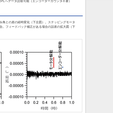
PCへデータ読取可能（エンコーダーカウンタ不要）
み角との差の経時変化（下左図）。ステッピングモータ
合。フィードバック補正がある場合の誤差の拡大図（下