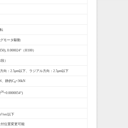
回転
グモータ駆動
H50), 0.000024°（H100）
（1段）
向：2.5μm以下、ラジアル方向：2.5μm以下
kN、静的C
=36kN
0
26
2
=0.0000054°)
m³/sec以下
に取付位置変更可能