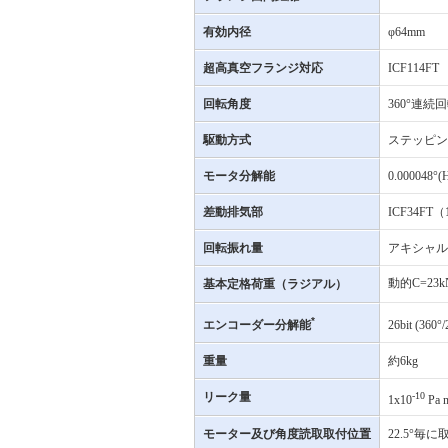
有効内径
φ64mm
超高真空フランジ対応
ICF114FT
回転角度
360°連続
駆動方式
ステッピン
モータ分解能
0.000048°(
差動排気部
ICF34FT
回転振れ量
アキシャル方
動的C=23
基本定格荷重（ラジアル）
*
エンコーダー分解能
26bit (360°/
重量
約6kg
リーク量
-10
1x10
Pa 
モーター及び角度読取取付位置
22.5°毎