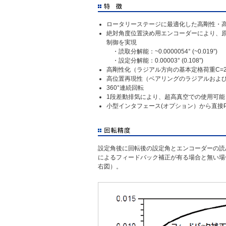
ロータリーステージに最適化した高剛性・
絶対角度位置決め用エンコーダーにより、
制御を実現
・読取分解能：~0.0000054° (~0.019”)
・設定分解能：0.00003° (0.108”)
高剛性化（ラジアル方向の基本定格荷重C=27.3k
高位置再現性（ベアリングのラジアルおよびア
360°連続回転
1段差動排気により、超高真空での使用可能
小型インタフェース(オプション）から直接P
設定角後に回転後の設定角とエンコーダーの読
によるフィードバック補正が有る場合と無い場
右図）。