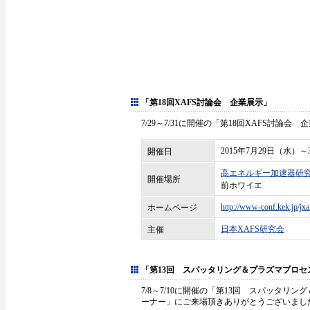
「第18回XAFS討論会 企業展示」
7/29～7/31に開催の「第18回XAFS討
2015年7月29日（水）
開催日
高エネルギー加速器研
開催場所
前ホワイエ
http://www-conf.kek.jp/jxa
ホームページ
日本XAFS研究会
主催
「第13回 スパッタリング＆プラズマプロセス国際
7/8～7/10に開催の「第13回 スパッタリン
ーナー」にご来場頂きありがとうございまし