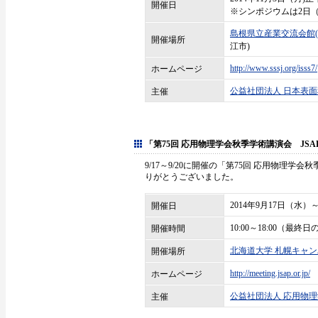
開催日
※シンポジウムは2日（日
島根県立産業交流会館
開催場所
江市)
http://www.sssj.org/isss7/
ホームページ
公益社団法人 日本表
主催
「第75回 応用物理学会秋季学術講演会 JSAP EX
9/17～9/20に開催の「第75回 応用物理学会秋季
りがとうございました。
2014年9月17日（水）
開催日
10:00～18:00（最
開催時間
北海道大学 札幌キャ
開催場所
http://meeting.jsap.or.jp/
ホームページ
公益社団法人 応用物
主催