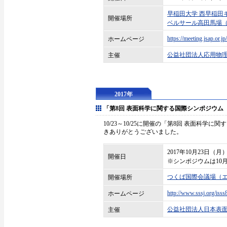
早稲田大学 西早稲田
開催場所
ベルサール高田馬場
https://meeting.jsap.or.jp/
ホームページ
公益社団法人応用物
主催
2017年
「第8回 表面科学に関する国際シンポジウム（I
10/23～10/25に開催の「第8回 表面科学
きありがとうございました。
2017年10月23日（
開催日
※シンポジウムは10月2
つくば国際会議場（
開催場所
http://www.sssj.org/isss
ホームページ
公益社団法人日本表
主催