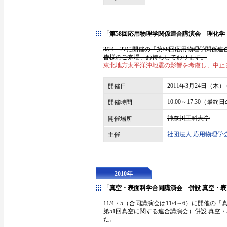
「第58回応用物理学関係連合講演会 理化学
3/24～27に開催の「第58回応用物理学関
皆様のご来場、お待ちしております。
東北地方太平洋沖地震の影響を考慮し、中止
2011年3月24日（木
開催日
10:00～17:30（最終
開催時間
神奈川工科大学
開催場所
社団法人 応用物理学
主催
2010年
「真空・表面科学合同講演会 併設 真空・
11/4・5（合同講演会は11/4～6）に開催
第51回真空に関する連合講演会）併設 真空
た。