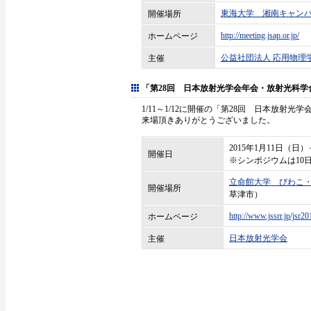
東海大学 湘南キャン
開催場所
http://meeting.jsap.or.jp/
ホームページ
公益社団法人 応用物理
主催
「第28回 日本放射光学会年会・放射光科
1/11～1/12に開催の「第28回 日本放
来場頂きありがとうございました。
2015年1月11日（日
開催日
※シンポジウムは10
立命館大学 びわこ
開催場所
草津市）
http://www.jssrr.jp/jsr20
ホームページ
日本放射光学会
主催