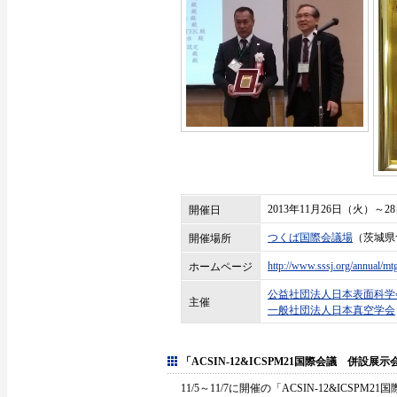
2013年11月26日（火）～2
開催日
つくば国際会議場
（茨城県
開催場所
http://www.sssj.org/annual/mt
ホームページ
公益社団法人日本表面科学
主催
一般社団法人日本真空学会
「ACSIN-12&ICSPM21国際会議 併設展示
11/5～11/7に開催の「ACSIN-12&IC