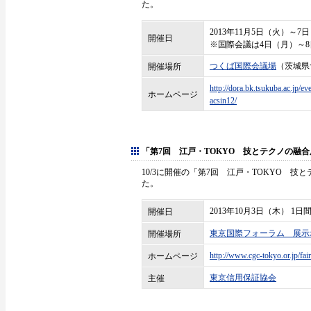
た。
2013年11月5日（火）～7
開催日
※国際会議は4日（月）～
つくば国際会議場
（茨城県
開催場所
http://dora.bk.tsukuba.ac.jp/eve
ホームページ
acsin12/
「第7回 江戸・TOKYO 技とテクノの融合展
10/3に開催の「第7回 江戸・TOKYO 技
た。
2013年10月3日（木） 1日
開催日
東京国際フォーラム 展示
開催場所
http://www.cgc-tokyo.or.jp/fair
ホームページ
東京信用保証協会
主催