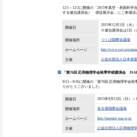
12/1～12/2に開催の「2015年真空・表面
する連合講演会） 併設展示会」にご来場頂
2015年12月1日（火
開催日
※連合講演会は1日（
つくば国際会議場
開催場所
http://www.sssj.org/ann
ホームページ
公益社団法人日本表
主催
「第76回 応用物理学会秋季学術講演会 JSAP EX
9/13～9/16に開催の「第76回 応用物理学会秋季
りがとうございました。
2015年9月13日（日）
開催日
名古屋国際会議場
開催場所
http://meeting.jsap.or.jp/
ホームページ
公益社団法人応用物理
主催