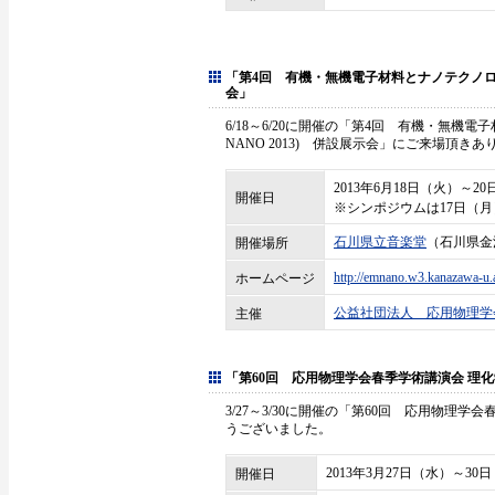
「第4回 有機・無機電子材料とナノテクノロジー
会」
6/18～6/20に開催の「第4回 有機・無機
NANO 2013) 併設展示会」にご来場頂き
2013年6月18日（火）～20
開催日
※シンポジウムは17日（月
石川県立音楽堂
（石川県金
開催場所
http://emnano.w3.kanazawa-u.a
ホームページ
公益社団法人 応用物理学
主催
「第60回 応用物理学会春季学術講演会 理
3/27～3/30に開催の「第60回 応用物理
うございました。
2013年3月27日（水）～30
開催日