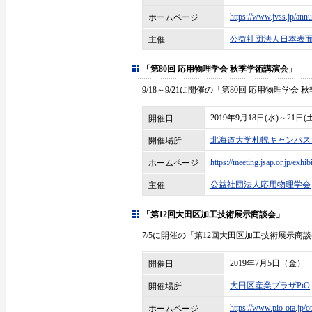
https://www.jvss.jp/ann
ホームページ
公益社団法人日本表
主催
「第80回 応用物理学会 秋季学術講演会」
9/18～9/21に開催の「第80回 応用物理
2019年9月18日(水)～21日(
開催日
北海道大学札幌キャンパス
開催場所
https://meeting.jsap.or.jp/exhib
ホームページ
公益社団法人応用物理学会
主催
「第12回大田区加工技術展示商談会」
7/5に開催の「第12回大田区加工技術展示
2019年7月5日（金）
開催日
大田区産業プラザPiO
開催場所
https://www.pio-ota.jp/ot
ホームページ