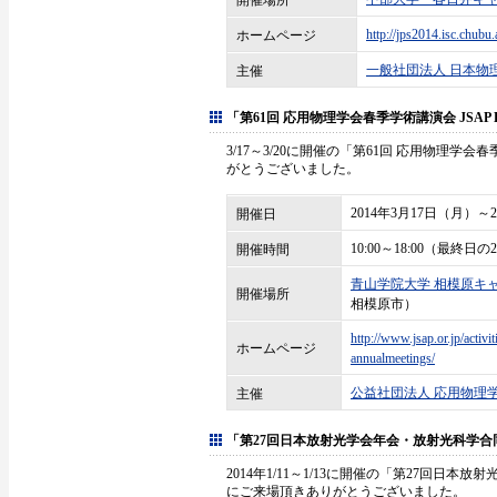
開催場所
http://jps2014.isc.chubu
ホームページ
一般社団法人 日本物
主催
「第61回 応用物理学会春季学術講演会 JSAP EXPO
3/17～3/20に開催の「第61回 応用物理学会春季学
がとうございました。
2014年3月17日（月）～
開催日
10:00～18:00（最終日の
開催時間
青山学院大学 相模原キ
開催場所
相模原市）
http://www.jsap.or.jp/activit
ホームページ
annualmeetings/
公益社団法人 応用物理
主催
「第27回日本放射光学会年会・放射光科学
2014年1/11～1/13に開催の「第27回
にご来場頂きありがとうございました。