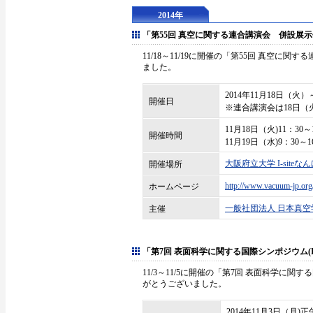
2014年
「第55回 真空に関する連合講演会 併設展
11/18～11/19に開催の「第55回 真空
ました。
2014年11月18日（火）
開催日
※連合講演会は18日（
11月18日（火)11：30～
開催時間
11月19日（水)9：30～1
大阪府立大学 I-siteな
開催場所
http://www.vacuum-jp.or
ホームページ
一般社団法人 日本真空
主催
「第7回 表面科学に関する国際シンポジウム(IS
11/3～11/5に開催の「第7回 表面科学に関す
がとうございました。
2014年11月3日（月)正