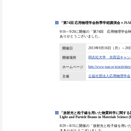
「第74回 応用物理学会秋季学術講演会＋JSAP-MRS
9/16～9/20に開催の「第74回 応用物理学会秋季学
ありがとうございました。
2013年9月16日（月）～20
開催日
同志社大学 京田辺キャン
開催場所
http://www.jsap.or.jp/activitie
ホームページ
公益社団法人応用物理学会
主催
「放射光と粒子線を用いた物質科学に関する国際会
Light and Particle Beams in Materials Scien
8/29～8/31に開催の「放射光と粒子線を用い
きありがとうございました。