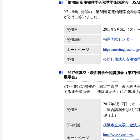
「第78回 応用物理学会秋季学術講演会 JSAP EX
9/5～9/8に開催の「第78回 応用物理学会秋季学術
がとうございました。
2017年9月5日（火）
開催日
福岡国際センター
開催場所
https://meeting.jsap.or.jp/
ホームページ
公益社団法人応用物
主催
「2017年真空・表面科学合同講演会（第37
展示会」
8/17～8/18に開催の「2017年真空・表面
する連合講演会） 併設展示会」にご来場頂
2017年8月17日（木
開催日
※連合講演会は8月1
19（土）
横浜市立大学 金沢
開催場所
http://www.vacuum-
ホームページ