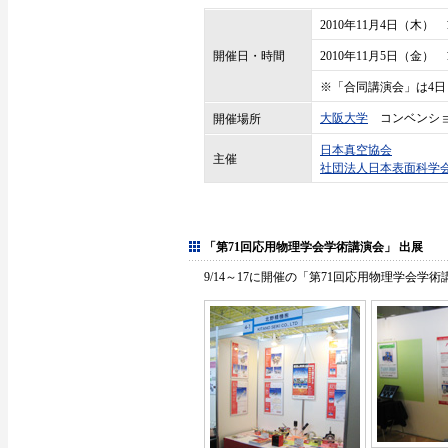
2010年11月4日（木） 12
開催日・時間
2010年11月5日（金） 10
※「合同講演会」は4日
大阪大学
コンベンショ
開催場所
日本真空協会
主催
社団法人日本表面科学
「第71回応用物理学会学術講演会」 出展
9/14～17に開催の「第71回応用物理学会