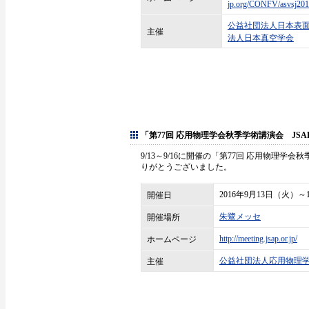
jp.org/CONFV/asvsj201
公益社団法人日本表
主催
法人日本真空学会
「第77回 応用物理学会秋季学術講演会 JSAP EX
9/13～9/16に開催の「第77回 応用物理学会秋季
りがとうございました。
2016年9月13日（火）
開催日
朱鷺メッセ
開催場所
http://meeting.jsap.or.jp/
ホームページ
公益社団法人応用物理
主催