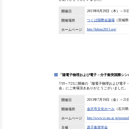
2013年8月29日（木）～31
開催日
つくば国際会議場
（茨城県
開催場所
http://lpbms2013.org/
ホームページ
「陽電子物理および電子－分子衝突国際シンポジウ
7/19～7/21に開催の「陽電子物理および電子－
会」にご来場頂きありがとうございました。
2013年7月19日（金）～21
開催日
金沢市文化ホール
（石川県
開催場所
http://www.rs.tus.ac.jp/posmo
ホームページ
原子衝突学会
主催