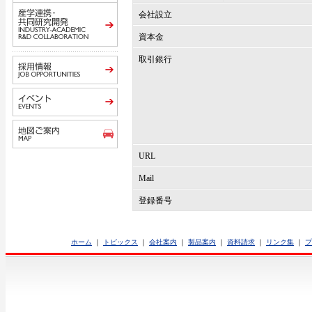
会社設立
資本金
取引銀行
URL
Mail
登録番号
ホーム
｜
トピックス
｜
会社案内
｜
製品案内
｜
資料請求
｜
リンク集
｜
プ