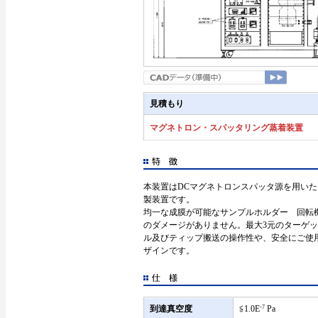
見積もり
マグネトロン・スパッタリング蒸着装置
本装置はDCマグネトロンスパッタ源を用い
製装置です。
均一な成膜が可能なサンプルホルダー 回転
のダメージがありません。最大3元のターゲ
ル及びティップ搬送の操作性や、安全にご使
ザインです。
到達真空度
≦1.0E
-7
Pa