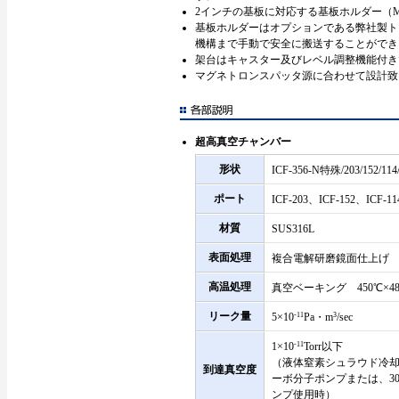
2インチの基板に対応する基板ホルダー（
基板ホルダーはオプションである弊社製ト
機構まで手動で安全に搬送することができ
架台はキャスター及びレベル調整機能付き
マグネトロンスパッタ源に合わせて設計致
超高真空チャンバー
形状
ICF-356-N特殊/203/152/114
ポート
ICF-203、ICF-152、ICF-11
材質
SUS316L
表面処理
複合電解研磨鏡面仕上げ
高温処理
真空ベーキング 450℃×4
リーク量
5×10
-11
Pa・m
3
/sec
1×10
-11
Torr以下
（液体窒素シュラウド冷却かつ
到達真空度
ーボ分子ポンプまたは、300
ンプ使用時）