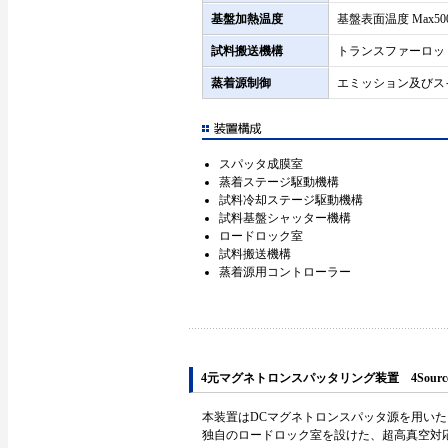
基盤加熱温度
基盤表面温度 Max50
試料搬送機構
トランスファーロッ
蒸着源制御
エミッション及びス
スパッタ成膜室
蒸着ステージ駆動機構
試料冷却ステージ駆動機構
試料基盤シャッター機構
ロードロック室
試料搬送機構
蒸着源用コントローラー
4元マグネトロンスパッタリング装置
4Sourc
本装置はDCマグネトロンスパッタ源を用い
独自のロードロック室を設けた、超高真空対