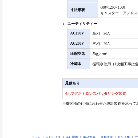
600×1200×1500
寸法形状
キャスター・アジャス
ユーティリティー
AC100V
単相 30A
AC200V
三相 20A
圧縮空気
5kg／cm
2
冷却水
循環水使用（1次側工事は
見積もり
4元マグネトロンスパッタリング装置
※御客様の仕様に合わせた設計製作を承って
ホーム
｜
トピックス
｜
会社案内
｜
製品案内
｜
資料請求
｜
リンク集
｜
プ