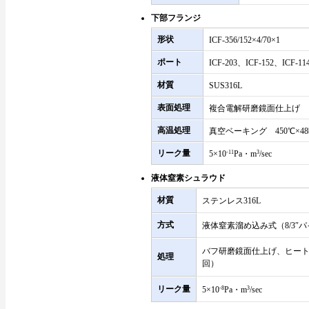
下部フランジ
形状
ICF-356/152×4/70×1
ポート
ICF-203、ICF-152、ICF-11
材質
SUS316L
表面処理
複合電解研磨鏡面仕上げ
高温処理
真空ベーキング 450℃×4
リーク量
5×10
-11
Pa・m
3
/sec
液体窒素シュラウド
材質
ステンレス316L
方式
液体窒素溜め込み式（8/3″
バフ研磨鏡面仕上げ、ヒート
処理
回）
リーク量
5×10
-8
Pa・m
3
/sec