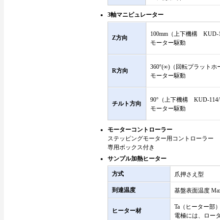
3軸マニピュレーター
100mm（上下機構 KUD-11
Z方向
モーター駆動
360°(∞)（回転プラットホ
R方向
モーター駆動
90°（上下機構 KUD-114/
チルト方向
モーター駆動
モーターコントローラー
ステッピングモーター用コントローラー
専用ボックス付き
サンプル加熱ヒーター
方式
爪押さえ型
到達温度
基盤表面温度 Max
Ta（ヒーター部
ヒーター材
電極には、ロー