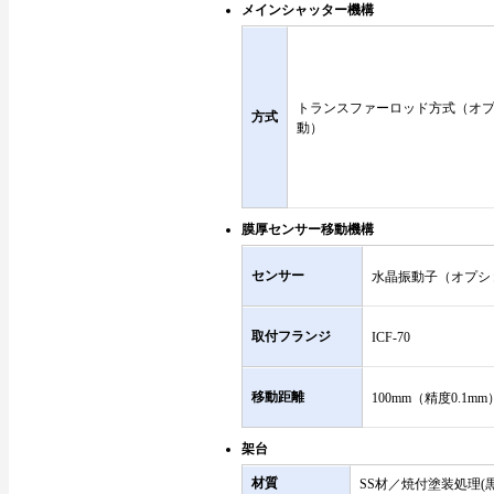
メインシャッター機構
トランスファーロッド方式（オプ
方式
動）
膜厚センサー移動機構
センサー
水晶振動子（オプシ
取付フランジ
ICF-70
移動距離
100mm（精度0.1mm
架台
材質
SS材／焼付塗装処理(黒