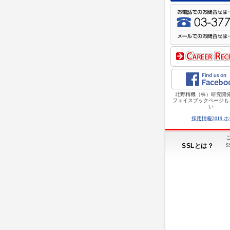
北野精機（株）研究開
フェイスブックページも
い
採用情報2019 
SSLとは？