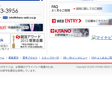
発装置の
ご覧下さ
ホーム
｜
募集要項
｜
選考プロセス
｜
スタッフの一日
｜
OB・OGインタビュー
｜
FAQ よくあるご
このサイトは、お客様のプライバシー保護のため、
SSL暗号化通信を採用しています。