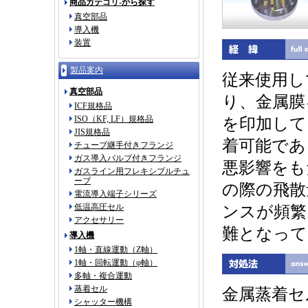
商品カテゴリ-から探す
真空部品
導入機
装置
製品案内
従来使用し
真空部品
り、金属膜
ICF規格品
ISO（KF, LF）規格品
を印加して
JIS規格品
着可能であ
チューブ継手付きフランジ
ガス導入バルブ付きフランジ
悪影響をも
ガスライン用フレキシブルチュ
ーブ
の際の飛散
電流導入端子シリーズ
低温高圧セル
ンスが頻繁
アクセサリー
難となって
導入機
1軸・直線運動（Z軸）
1軸・回転運動（φ軸）
多軸・複合運動
蒸着セル
金属蒸着セル
シャッター機構