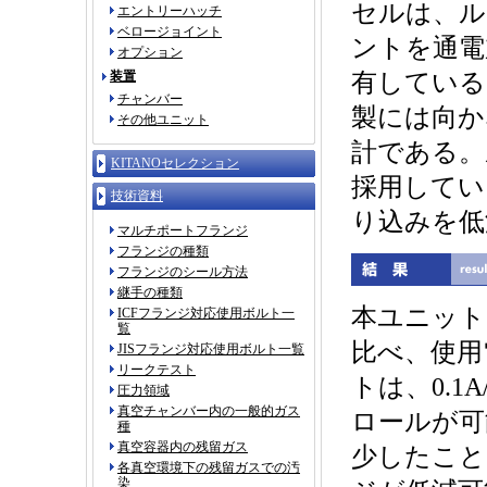
セルは、ル
エントリーハッチ
ベロージョイント
ントを通電
オプション
装置
有している
チャンバー
製には向か
その他ユニット
計である。
KITANOセレクション
採用してい
技術資料
り込みを低
マルチポートフランジ
フランジの種類
フランジのシール方法
継手の種類
本ユニット
ICFフランジ対応使用ボルト一
覧
比べ、使用
JISフランジ対応使用ボルト一覧
リークテスト
トは、0.
圧力領域
真空チャンバー内の一般的ガス
ロールが可
種
真空容器内の残留ガス
少したこと
各真空環境下の残留ガスでの汚
染