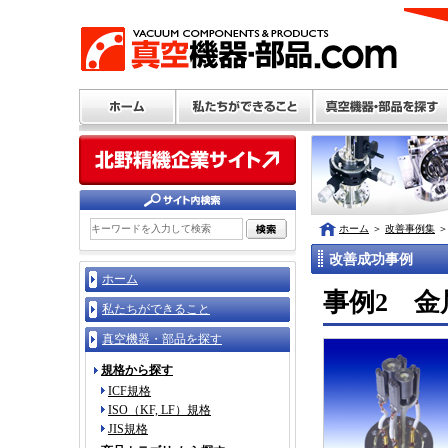
ホーム
＞
改善事例集
＞
改善成功事例
ホーム
事例2 金
私たちができること
真空機器・部品を探す
規格から探す
ICF規格
ISO（KF, LF）規格
JIS規格