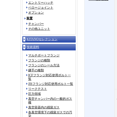
エントリーハッチ
ベロージョイント
オプション
装置
チャンバー
その他ユニット
KITANOセレクション
技術資料
マルチポートフランジ
フランジの種類
フランジのシール方法
継手の種類
ICFフランジ対応使用ボルト一
覧
JISフランジ対応使用ボルト一覧
リークテスト
圧力領域
真空チャンバー内の一般的ガス
種
真空容器内の残留ガス
各真空環境下の残留ガスでの汚
染