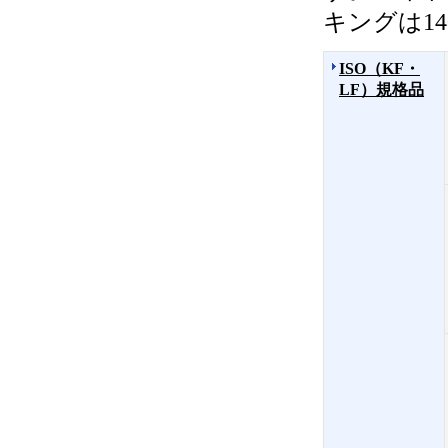
キングは1
ISO（KF・
LF）規格品