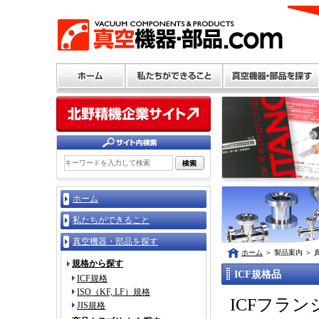
ホーム
私たちができること
真空機器・部品を探す
ホーム
＞
製品案内
＞
規格から探す
ICF規格品
ICF規格
ISO（KF, LF）規格
ICFフラ
JIS規格