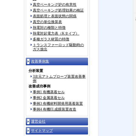
真空ベーキング炉の有意性
真空ベーキング処理効果の検証
表面処理と表面状態の関係
真空の単位換算表
熱電対の種類と特徴
熱電対起電力表（Kタイプ）
多種ガラス材質の特徴
トランスファーロッド駆動時の
ガス放出
改善事例集
分析装置
3次元アトムプローブ装置改善事
例
改善成功事例
事例1 有機蒸着セル
事例2 金属蒸着セル
事例3 有機材料開発用蒸着装置
事例4 有機EL成膜装置改造
運営会社
サイトマップ