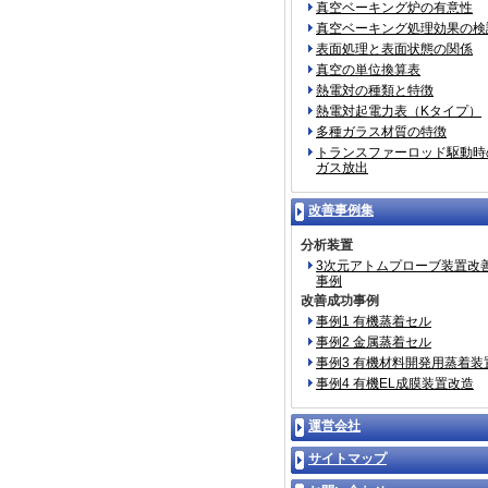
真空ベーキング炉の有意性
真空ベーキング処理効果の検
表面処理と表面状態の関係
真空の単位換算表
熱電対の種類と特徴
熱電対起電力表（Kタイプ）
多種ガラス材質の特徴
トランスファーロッド駆動時
ガス放出
改善事例集
分析装置
3次元アトムプローブ装置改
事例
改善成功事例
事例1 有機蒸着セル
事例2 金属蒸着セル
事例3 有機材料開発用蒸着装
事例4 有機EL成膜装置改造
運営会社
サイトマップ