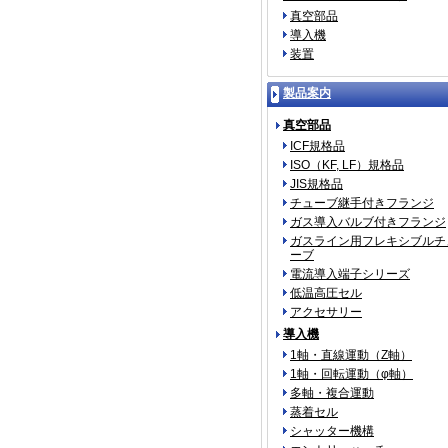
真空部品
導入機
装置
製品案内
真空部品
ICF規格品
ISO（KF, LF）規格品
JIS規格品
チューブ継手付きフランジ
ガス導入バルブ付きフランジ
ガスライン用フレキシブルチ
ーブ
電流導入端子シリーズ
低温高圧セル
アクセサリー
導入機
1軸・直線運動（Z軸）
1軸・回転運動（φ軸）
多軸・複合運動
蒸着セル
シャッター機構