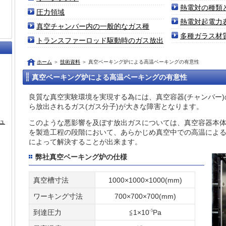
熱電対の種類
圧力領域
熱電対起電力
真空チャンバー内の一般的なガス種
多種ガラス材
トランスファーロッド駆動時のガス放出
ホーム
＞
技術資料
＞
真空ベーキング炉による高温ベーキングの有意性
真空ベーキング炉による高温ベーキングの有意性
良質な真空実験環境を実現する為には、真空容器(チャンバー
ら放出されるガス(ガス分子)が大きな障害となります。
ュ
このような悪影響を及ぼす放出ガスについては、真空容器本
を製造工程の段階において、あらかじめ真空中での高温によ
によって解決することが出来ます。
弊社真空ベーキング炉の仕様
真空槽寸法
1000×1000×1000(mm)
ワーキング寸法
700×700×700(mm)
-5
到達圧力
≦1×10
Pa