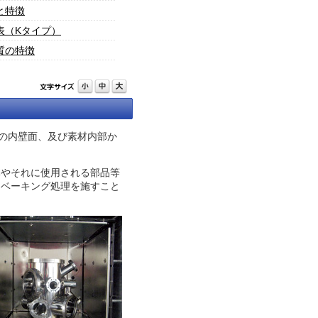
と特徴
表（Kタイプ）
質の特徴
)の内壁面、及び素材内部か
体やそれに使用される部品等
るベーキング処理を施すこと