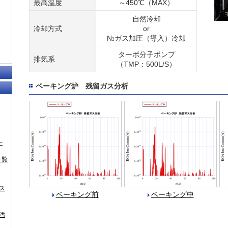
最高温度
～450℃（MAX）
自然冷却
冷却方式
or
N
ガス加圧（導入）冷却
2
ターボ分子ポンプ
排気系
（TMP：500L/S）
ベーキング炉 残留ガス分析
一
一覧
ス
ベーキング前
ベーキング中
汚