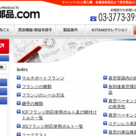
チャンバーから導入機、各種規格部品まで真空部品のこ
index
マルチポートフランジ
真空容器内の
フランジの種類
各到達真空環
染
フランジのシール方法
真空ベーキン
継手の種類
の有意性
ICFフランジ対応使用ボルト及び締付け
真空ベーキン
トルク一覧
ステンレス表
JISフランジ対応使用ボルト一覧
真空の単位換
リークテスト