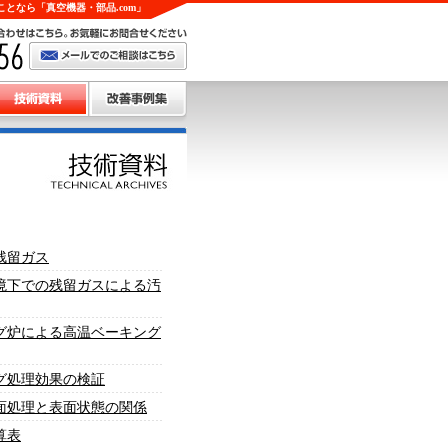
となら「真空機器・部品.com」
残留ガス
境下での残留ガスによる汚
グ炉による高温ベーキング
グ処理効果の検証
面処理と表面状態の関係
算表