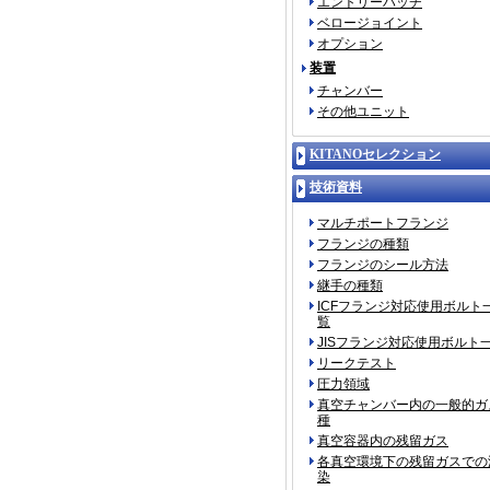
エントリーハッチ
ベロージョイント
オプション
装置
チャンバー
その他ユニット
KITANOセレクション
技術資料
マルチポートフランジ
フランジの種類
フランジのシール方法
継手の種類
ICFフランジ対応使用ボルト
覧
JISフランジ対応使用ボルト
リークテスト
圧力領域
真空チャンバー内の一般的ガ
種
真空容器内の残留ガス
各真空環境下の残留ガスでの
染