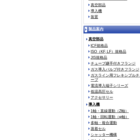
真空部品
導入機
装置
製品案内
真空部品
ICF規格品
ISO（KF, LF）規格品
JIS規格品
チューブ継手付きフランジ
ガス導入バルブ付きフランジ
ガスライン用フレキシブルチ
ーブ
電流導入端子シリーズ
低温高圧セル
アクセサリー
導入機
1軸・直線運動（Z軸）
1軸・回転運動（φ軸）
多軸・複合運動
蒸着セル
シャッター機構