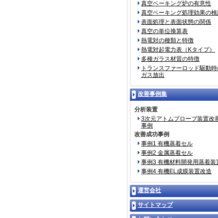
真空ベーキング炉の有意性
真空ベーキング処理効果の検
表面処理と表面状態の関係
真空の単位換算表
熱電対の種類と特徴
熱電対起電力表（Kタイプ）
多種ガラス材質の特徴
トランスファーロッド駆動時
ガス放出
改善事例集
分析装置
3次元アトムプローブ装置改
事例
改善成功事例
事例1 有機蒸着セル
事例2 金属蒸着セル
事例3 有機材料開発用蒸着装
事例4 有機EL成膜装置改造
運営会社
サイトマップ