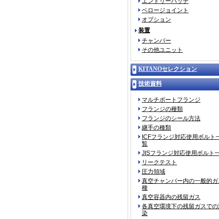
エントリーハッチ
ベロージョイント
オプション
装置
チャンバー
その他ユニット
KITANOセレクション
技術資料
マルチポートフランジ
フランジの種類
フランジのシール方法
継手の種類
ICFフランジ対応使用ボルト
覧
JISフランジ対応使用ボルト
リークテスト
圧力領域
真空チャンバー内の一般的ガ
種
真空容器内の残留ガス
各真空環境下の残留ガスでの
染