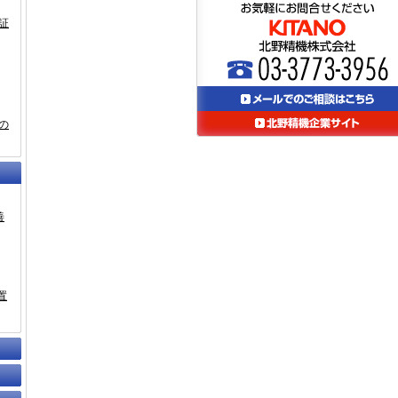
証
の
善
置