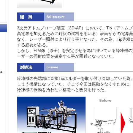
3次元アトムプローブ装置（3D-AP）において、Tip（アト
高電界を加えるために針状の試料を用いる）表面からの電界
なく、レーザー照射により行う事となった。その為、Tip先端
する必要がある。
しかし、FIM像（原子）を安定させる為に用いている冷凍機の
ーザーの照射位置を確定する事が困難となっていた。
ュ
冷凍機の先端部に直接Tipホルダーを取り付け冷却していた為
しまう機構になっていた。そこで今回は振動をなくすために、冷
冷凍機の振動を拾わない構造へと改良を行った。