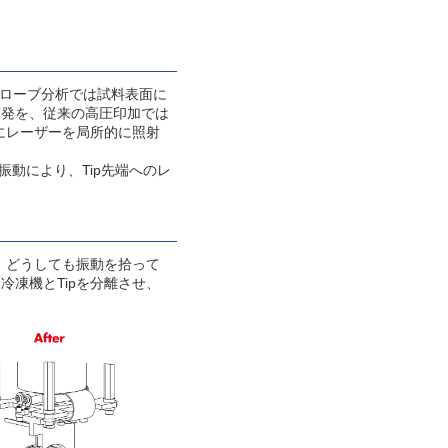
ムプローブ分析では試料表面に
蒸発を、従来の高圧印加では
にレーザーを局所的に照射
振動により、Tip先端へのレ
、どうしても振動を拾って
凍機とTipを分離させ、