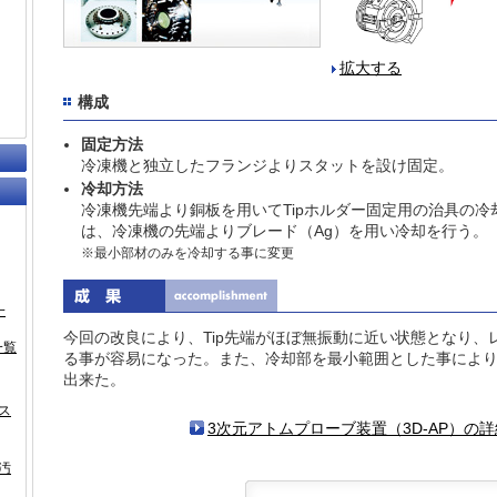
拡大する
構成
固定方法
冷凍機と独立したフランジよりスタットを設け固定。
冷却方法
冷凍機先端より銅板を用いてTipホルダー固定用の治具の冷却
は、冷凍機の先端よりブレード（Ag）を用い冷却を行う。
※最小部材のみを冷却する事に変更
一
今回の改良により、Tip先端がほぼ無振動に近い状態となり、
一覧
る事が容易になった。また、冷却部を最小範囲とした事によ
出来た。
ス
3次元アトムプローブ装置（3D-AP）の
汚