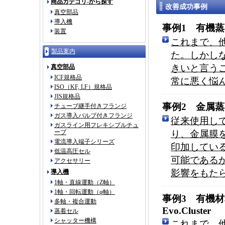
商品カテゴリ-から探す
改善成功事例
真空部品
導入機
事例1 有機蒸着
装置
これまで、
製品案内
た。しかし
きいと言う
真空部品
ICF規格品
常に悪く悩
ISO（KF, LF）規格品
JIS規格品
事例2 金属蒸着
チューブ継手付きフランジ
ガス導入バルブ付きフランジ
従来使用し
ガスライン用フレキシブルチュ
ーブ
り、金属膜を
電流導入端子シリーズ
印加してい
低温高圧セル
可能である
アクセサリー
影響をもた
導入機
1軸・直線運動（Z軸）
1軸・回転運動（φ軸）
事例3 有機材
多軸・複合運動
Evo.Cluster
蒸着セル
シャッター機構
これまで、