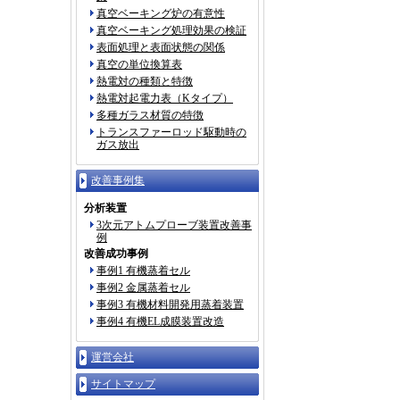
真空ベーキング炉の有意性
真空ベーキング処理効果の検証
表面処理と表面状態の関係
真空の単位換算表
熱電対の種類と特徴
熱電対起電力表（Kタイプ）
多種ガラス材質の特徴
トランスファーロッド駆動時の
ガス放出
改善事例集
分析装置
3次元アトムプローブ装置改善事
例
改善成功事例
事例1 有機蒸着セル
事例2 金属蒸着セル
事例3 有機材料開発用蒸着装置
事例4 有機EL成膜装置改造
運営会社
サイトマップ