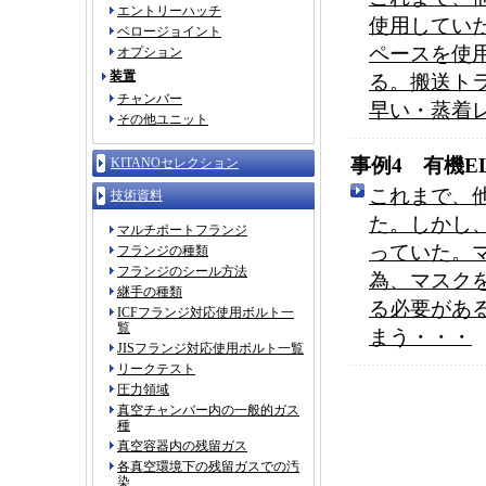
エントリーハッチ
使用してい
ベロージョイント
ペースを使
オプション
装置
る。搬送ト
チャンバー
早い・蒸着
その他ユニット
事例4 有機E
KITANOセレクション
これまで、
技術資料
た。しかし
マルチポートフランジ
っていた。
フランジの種類
フランジのシール方法
為、マスク
継手の種類
る必要があ
ICFフランジ対応使用ボルト一
覧
まう・・・
JISフランジ対応使用ボルト一覧
リークテスト
圧力領域
真空チャンバー内の一般的ガス
種
真空容器内の残留ガス
各真空環境下の残留ガスでの汚
染