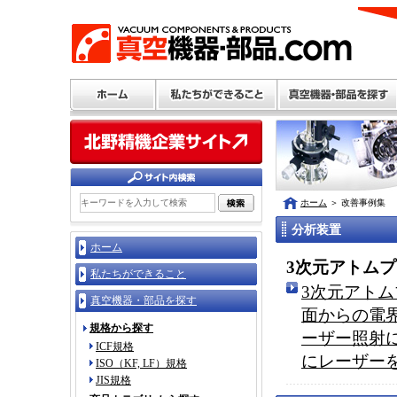
ホーム
＞
改善事例集
分析装置
ホーム
3次元アトム
私たちができること
3次元アトム
真空機器・部品を探す
面からの電
規格から探す
ーザー照射に
ICF規格
にレーザー
ISO（KF, LF）規格
JIS規格