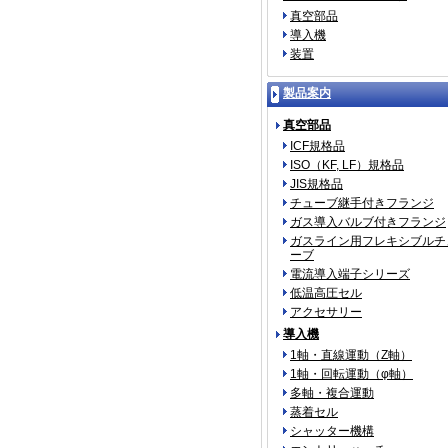
真空部品
導入機
装置
製品案内
真空部品
ICF規格品
ISO（KF, LF）規格品
JIS規格品
チューブ継手付きフランジ
ガス導入バルブ付きフランジ
ガスライン用フレキシブルチ
ーブ
電流導入端子シリーズ
低温高圧セル
アクセサリー
導入機
1軸・直線運動（Z軸）
1軸・回転運動（φ軸）
多軸・複合運動
蒸着セル
シャッター機構