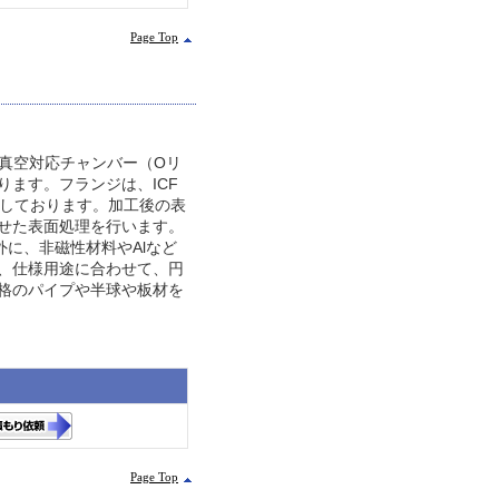
Page Top
高真空対応チャンバー（Oリ
ります。フランジは、ICF
使用しております。加工後の表
せた表面処理を行います。
外に、非磁性材料やAlなど
、仕様用途に合わせて、円
格のパイプや半球や板材を
Page Top