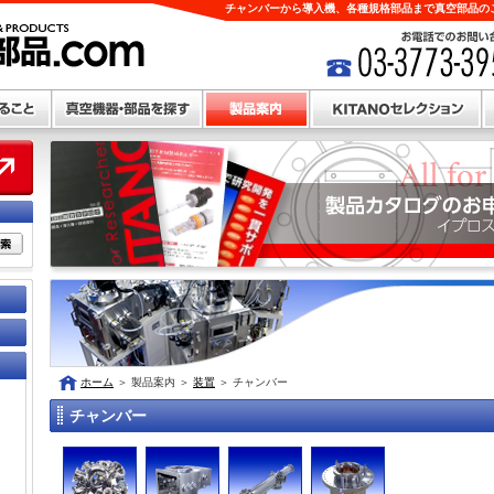
チャンバーから導入機、各種規格部品まで真空部品のこ
ホーム
＞
製品案内
＞
装置
＞
チャンバー
チャンバー