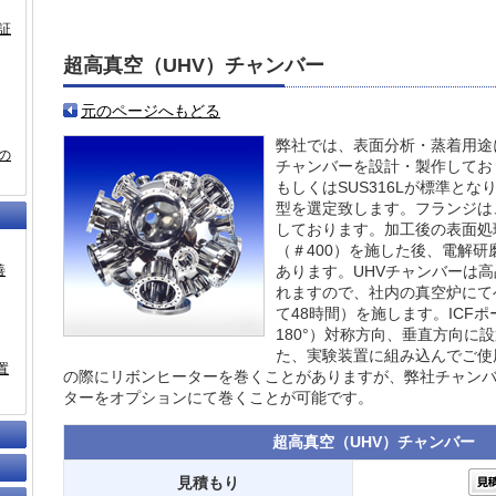
証
超高真空（UHV）チャンバー
元のページへもどる
弊社では、表面分析・蒸着用途
の
チャンバーを設計・製作しており
もしくはSUS316Lが標準と
型を選定致します。フランジは
しております。加工後の表面処
（＃400）を施した後、電解
善
あります。UHVチャンバーは
れますので、社内の真空炉にて
て48時間）を施します。ICFポー
180°）対称方向、垂直方向に
た、実験装置に組み込んでご使
置
の際にリボンヒーターを巻くことがありますが、弊社チャン
ターをオプションにて巻くことが可能です。
超高真空（UHV）チャンバー
見積もり