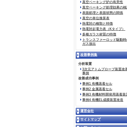
真空ベーキング炉の有意性
真空ベーキング処理効果の検
表面処理と表面状態の関係
真空の単位換算表
熱電対の種類と特徴
熱電対起電力表（Kタイプ）
多種ガラス材質の特徴
トランスファーロッド駆動時
ガス放出
改善事例集
分析装置
3次元アトムプローブ装置改
事例
改善成功事例
事例1 有機蒸着セル
事例2 金属蒸着セル
事例3 有機材料開発用蒸着装
事例4 有機EL成膜装置改造
運営会社
サイトマップ