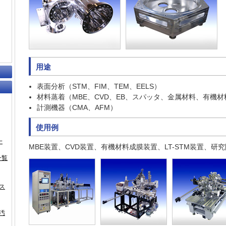
用途
表面分析（STM、FIM、TEM、EELS）
材料蒸着（MBE、CVD、EB、スパッタ、金属材料、有機材
計測機器（CMA、AFM）
使用例
一
MBE装置、CVD装置、有機材料成膜装置、LT-STM装置、
一覧
ス
汚