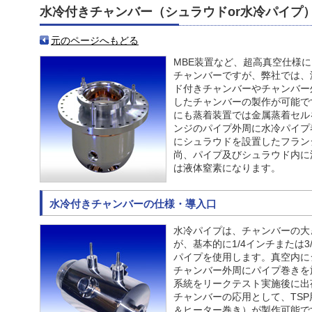
水冷付きチャンバー（シュラウドor水冷パイプ
元のページへもどる
MBE装置など、超高真空仕様
チャンバーですが、弊社では、
ド付きチャンバーやチャンバー
したチャンバーの製作が可能で
にも蒸着装置では金属蒸着セル
ンジのパイプ外周に水冷パイプ
にシュラウドを設置したフラン
尚、パイプ及びシュラウド内に
は液体窒素になります。
水冷付きチャンバーの仕様・導入口
水冷パイプは、チャンバーの大
が、基本的に1/4インチまたは3/
パイプを使用します。真空内に
チャンバー外周にパイプ巻きを
系統をリークテスト実施後に出
チャンバーの応用として、TS
＆ヒーター巻き）が製作可能で