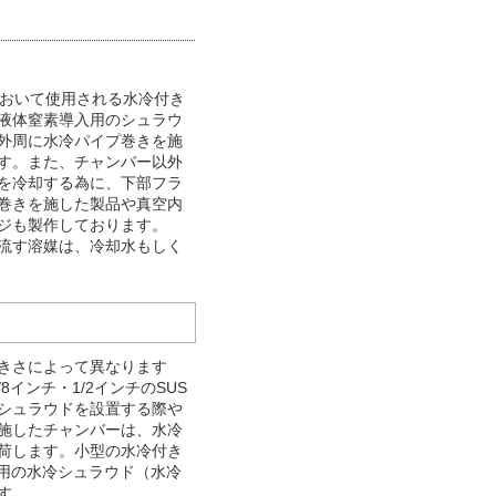
）
において使用される水冷付き
液体窒素導入用のシュラウ
外周に水冷パイプ巻きを施
す。また、チャンバー以外
を冷却する為に、下部フラ
巻きを施した製品や真空内
ジも製作しております。
流す溶媒は、冷却水もしく
きさによって異なります
8インチ・1/2インチのSUS
シュラウドを設置する際や
施したチャンバーは、水冷
荷します。小型の水冷付き
P用の水冷シュラウド（水冷
す。