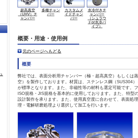
超高真空
多種チャン
カスタムメ
水冷付きチ
（UHV）チ
バー
イドチャン
ャンバー
ャンバー
バー
（シュラウ
ドor水冷パ
イプ）
概要・用途・使用例
元のページへもどる
概要
ュ
弊社では、表面分析用チャンバー（極・超高真空）もしくは
空）を製作しております。材質は、ステンレス鋼（SUS304）
が標準となります。また、非磁性等の材料も選定可能です。フ
ISO規格・JIS規格を基本的に使用しております。また、特
設計製作を承ります。また、使用真空度に合わせて、表面処理
理・電解研磨処理より選択して加工を行います。