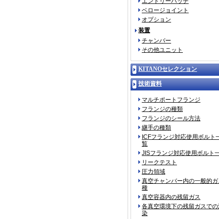
エントリーハッチ
ベロージョイント
オプション
装置
チャンバー
その他ユニット
KITANOセレクション
技術資料
マルチポートフランジ
フランジの種類
フランジのシール方法
継手の種類
ICFフランジ対応使用ボルト
覧
JISフランジ対応使用ボルト
リークテスト
圧力領域
真空チャンバー内の一般的ガ
種
真空容器内の残留ガス
各真空環境下の残留ガスでの
染