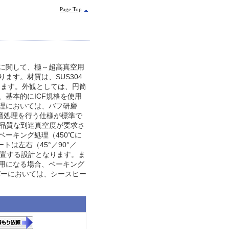
Page Top
に関して、極～超高真空用
ます。材質は、SUS304
なります。外観としては、円筒
、基本的にICF規格を使用
理においては、バフ研磨
研磨処理を行う仕様が標準で
高品質な到達真空度が要求さ
ベーキング処理（450℃に
トは左右（45°／90°／
設置する設計となります。ま
用になる場合、ベーキング
バーにおいては、シースヒー