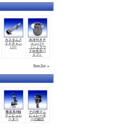
カスタムメ
水冷付きチ
イドチャン
ャンバー
バー
（シュラウ
ドor水冷パ
イプ）
Page Top
搬送系4軸
その他マニ
マニピュレ
ピュレータ
ーター
ーの紹介