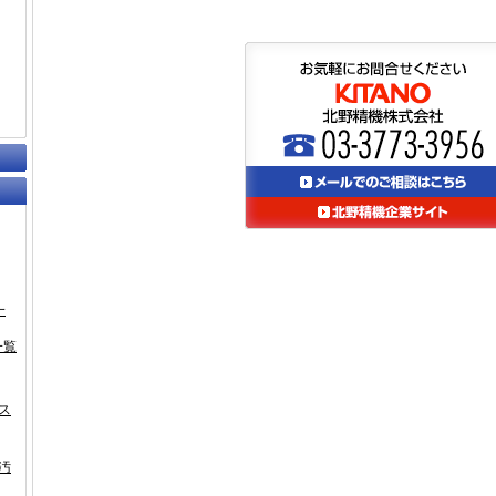
一
一覧
ス
汚