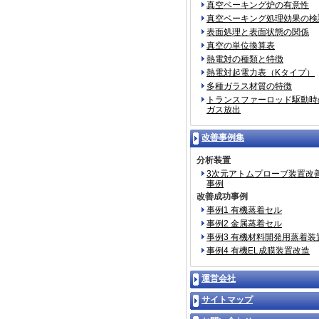
真空ベーキング炉の有意性
真空ベーキング処理効果の検
表面処理と表面状態の関係
真空の単位換算表
熱電対の種類と特徴
熱電対起電力表（Kタイプ）
多種ガラス材質の特徴
トランスファーロッド駆動時
ガス放出
改善事例集
分析装置
3次元アトムプローブ装置改
事例
改善成功事例
事例1 有機蒸着セル
事例2 金属蒸着セル
事例3 有機材料開発用蒸着装
事例4 有機EL成膜装置改造
運営会社
サイトマップ