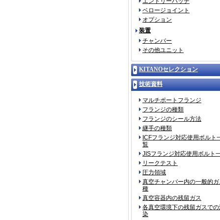
エントリーハッチ
ベロージョイント
オプション
装置
チャンバー
その他ユニット
KITANOセレクション
技術資料
マルチポートフランジ
フランジの種類
フランジのシール方法
継手の種類
ICFフランジ対応使用ボルト
覧
JISフランジ対応使用ボルト
リークテスト
圧力領域
真空チャンバー内の一般的ガ
種
真空容器内の残留ガス
各真空環境下の残留ガスでの
染