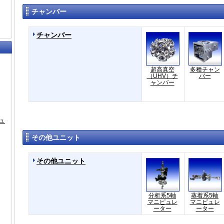
チャンバー
チャンバー
超高真空
多種チャン
（UHV）チ
バー
ャンバー
ュ
その他ユニット
その他ユニット
分析系5軸
蒸着系5軸
マニピュレ
マニピュレ
ーター
ーター