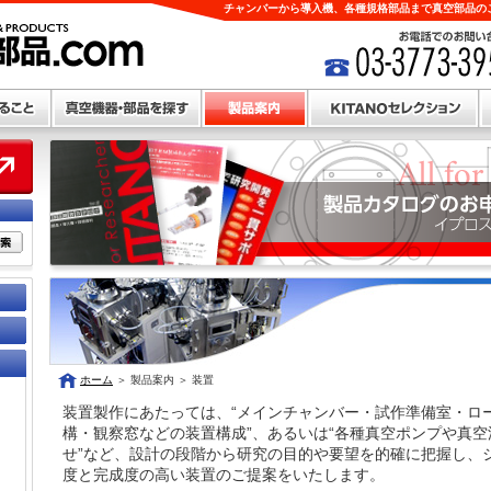
チャンバーから導入機、各種規格部品まで真空部品のこ
ホーム
＞
製品案内
＞
装置
装置製作にあたっては、“メインチャンバー・試作準備室・ロ
構・観察窓などの装置構成”、あるいは“各種真空ポンプや真
せ”など、設計の段階から研究の目的や要望を的確に把握し、
度と完成度の高い装置のご提案をいたします。