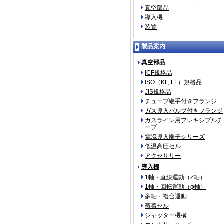
真空部品
導入機
装置
製品案内
真空部品
ICF規格品
ISO（KF, LF）規格品
JIS規格品
チューブ継手付きフランジ
ガス導入バルブ付きフランジ
ガスライン用フレキシブルチ
ーブ
電流導入端子シリーズ
低温高圧セル
アクセサリー
導入機
1軸・直線運動（Z軸）
1軸・回転運動（φ軸）
多軸・複合運動
蒸着セル
シャッター機構