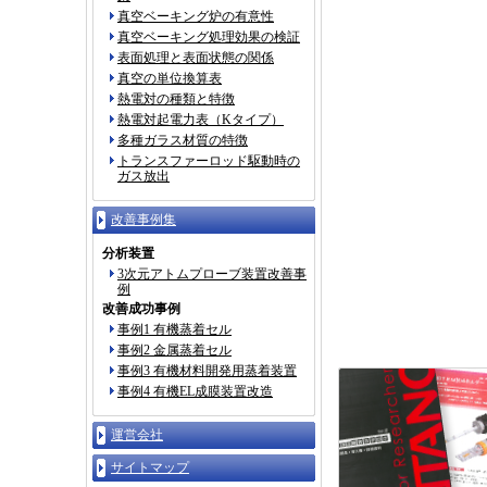
真空ベーキング炉の有意性
真空ベーキング処理効果の検証
表面処理と表面状態の関係
真空の単位換算表
熱電対の種類と特徴
熱電対起電力表（Kタイプ）
多種ガラス材質の特徴
トランスファーロッド駆動時の
ガス放出
改善事例集
分析装置
3次元アトムプローブ装置改善事
例
改善成功事例
事例1 有機蒸着セル
事例2 金属蒸着セル
事例3 有機材料開発用蒸着装置
事例4 有機EL成膜装置改造
運営会社
サイトマップ