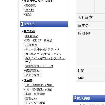
商品カテゴリ-から探す
真空部品
導入機
装置
会社設立
製品案内
資本金
真空部品
取引銀行
ICF規格品
ISO（KF, LF）規格品
JIS規格品
チューブ継手付きフランジ
ガス導入バルブ付きフランジ
ガスライン用フレキシブルチュ
ーブ
電流導入端子シリーズ
URL
低温高圧セル
アクセサリー
Mail
導入機
1軸・直線運動（Z軸）
1軸・回転運動（φ軸）
多軸・複合運動
納入実績
蒸着セル
シャッター機構