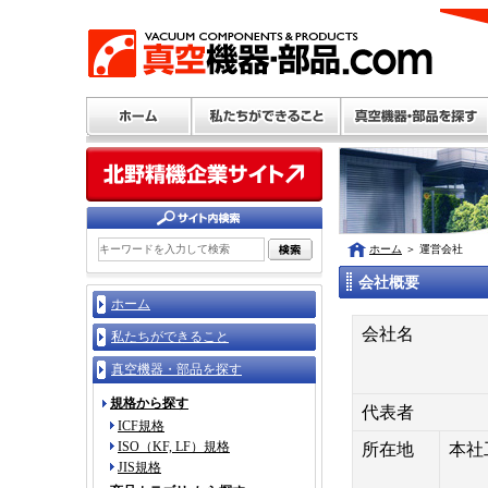
ホーム
＞
運営会社
会社概要
ホーム
会社名
私たちができること
真空機器・部品を探す
規格から探す
代表者
ICF規格
ISO（KF, LF）規格
所在地
本社
JIS規格