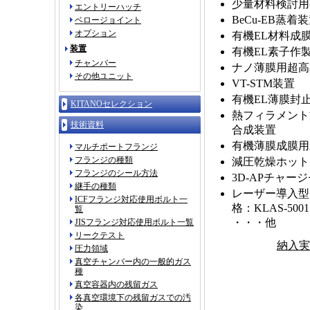
少量材料検討用
エントリーハッチ
BeCu-EB蒸着
ベロージョイント
オプション
有機EL材料成
装置
有機EL素子作
チャンバー
ナノ薄膜用超高
その他ユニット
VT-STM装置
有機EL薄膜封
KITANOセレクション
熱フィラメント
技術資料
合成装置
有機薄膜成膜用
マルチポートフランジ
フランジの種類
減圧乾燥ホット
フランジのシール方法
3D-APチャー
継手の種類
レーザー導入型
ICFフランジ対応使用ボルト一
格：KLAS-500
覧
・・・他
JISフランジ対応使用ボルト一覧
リークテスト
納入実
圧力領域
真空チャンバー内の一般的ガス
種
真空容器内の残留ガス
各真空環境下の残留ガスでの汚
染