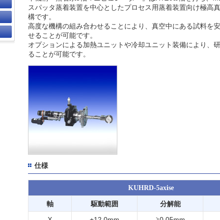
スパッタ蒸着装置を中心としたプロセス用蒸着装置向け極高
構です。
高度な機構の組み合わせることにより、真空中にある試料を
せることが可能です。
オプションによる加熱ユニットや冷却ユニット装備により、
ることが可能です。
仕様
KUHRD-5axise
軸
駆動範囲
分解能
X
±12.0mm
≧0.05mm