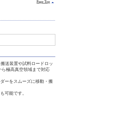
Page Top
料搬送装置や試料ロードロッ
から極高真空領域まで対応
ルダーをスムーズに移動・搬
作も可能です。