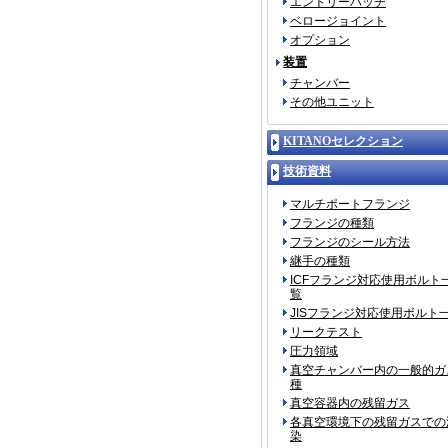
エントリーハッチ
ベロージョイント
オプション
装置
チャンバー
その他ユニット
KITANOセレクション
技術資料
マルチポートフランジ
フランジの種類
フランジのシール方法
継手の種類
ICFフランジ対応使用ボルト
覧
JISフランジ対応使用ボルト
リークテスト
圧力領域
真空チャンバー内の一般的ガ
種
真空容器内の残留ガス
各真空環境下の残留ガスでの
染