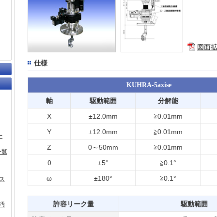
図面
仕様
KUHRA-5axise
軸
駆動範囲
分解能
X
±12.0mm
≧0.01mm
Y
±12.0mm
≧0.01mm
一
Z
0～50mm
≧0.01mm
一覧
θ
±5°
≧0.1°
ω
±180°
≧0.1°
ス
許容リーク量
駆動範囲
汚