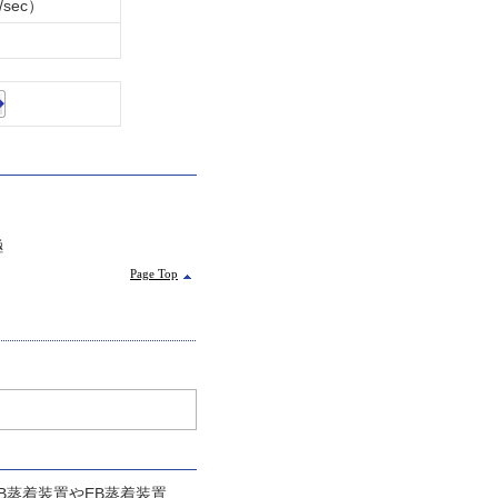
/sec）
極
Page Top
B蒸着装置やEB蒸着装置、