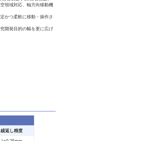
真空領域対応、軸方向移動機
安定かつ柔軟に移動・操作さ
研究開発目的の幅を更に広げ
繰返し精度
≧±0.25mm