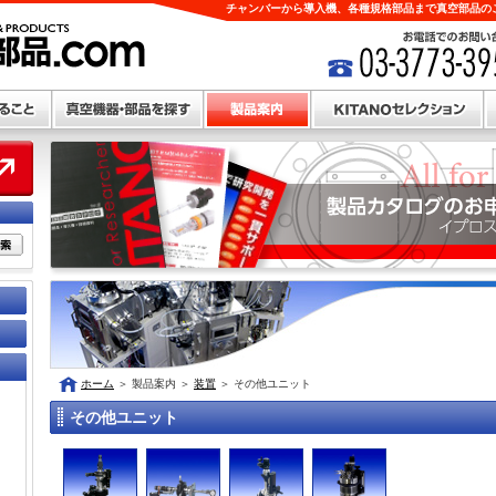
チャンバーから導入機、各種規格部品まで真空部品のこ
ホーム
＞
製品案内
＞
装置
＞
その他ユニット
その他ユニット