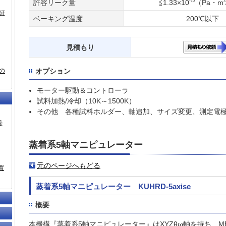
-10
3
許容リーク量
≦1.33×10
（Pa・m
証
ベーキング温度
200℃以下
見積もり
の
オプション
モーター駆動＆コントローラ
試料加熱/冷却（10K～1500K）
その他 各種試料ホルダー、軸追加、サイズ変更、測定電
善
蒸着系5軸マニピュレーター
元のページへもどる
置
蒸着系5軸マニピュレーター KUHRD-5axise
概要
本機構『蒸着系5軸マニピュレーター』はXYZθω軸を持ち、M