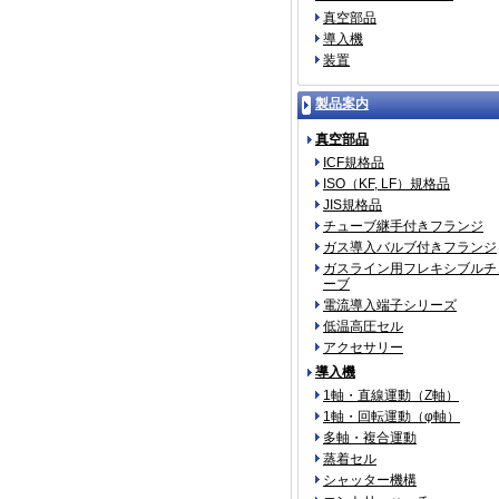
真空部品
導入機
装置
製品案内
真空部品
ICF規格品
ISO（KF, LF）規格品
JIS規格品
チューブ継手付きフランジ
ガス導入バルブ付きフランジ
ガスライン用フレキシブルチ
ーブ
電流導入端子シリーズ
低温高圧セル
アクセサリー
導入機
1軸・直線運動（Z軸）
1軸・回転運動（φ軸）
多軸・複合運動
蒸着セル
シャッター機構