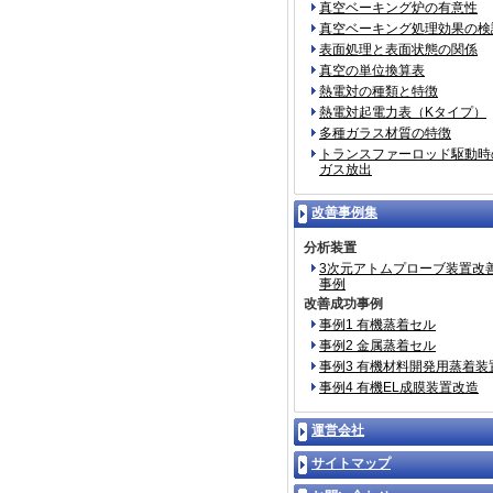
真空ベーキング炉の有意性
真空ベーキング処理効果の検
表面処理と表面状態の関係
真空の単位換算表
熱電対の種類と特徴
熱電対起電力表（Kタイプ）
多種ガラス材質の特徴
トランスファーロッド駆動時
ガス放出
改善事例集
分析装置
3次元アトムプローブ装置改
事例
改善成功事例
事例1 有機蒸着セル
事例2 金属蒸着セル
事例3 有機材料開発用蒸着装
事例4 有機EL成膜装置改造
運営会社
サイトマップ