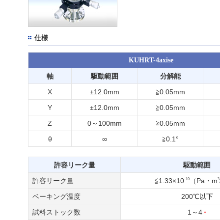
仕様
KUHRT-4axise
軸
駆動範囲
分解能
X
±12.0mm
≧0.05mm
Y
±12.0mm
≧0.05mm
Z
0～100mm
≧0.05mm
θ
∞
≧0.1°
許容リーク量
駆動範囲
-10
3
許容リーク量
≦1.33×10
（Pa・m
ベーキング温度
200℃以下
試料ストック数
1～4
*