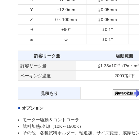
Y
±12.0mm
≧0.05mm
Z
0～100mm
≧0.05mm
θ
±90°
≧0.1°
ω
∞
≧0.1°
許容リーク量
駆動範囲
-10
3
許容リーク量
≦1.33×10
（Pa・m
ベーキング温度
200℃以下
見積もり
オプション
モーター駆動＆コントローラ
試料加熱/冷却（10K～1500K）
その他 各種試料ホルダー、軸追加、サイズ変更、膜厚セ