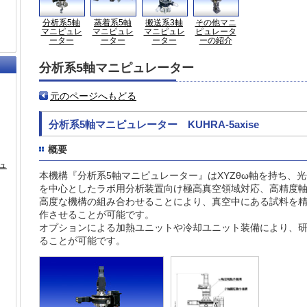
分析系5軸
蒸着系5軸
搬送系3軸
その他マニ
マニピュレ
マニピュレ
マニピュレ
ピュレータ
ーター
ーター
ーター
ーの紹介
分析系5軸マニピュレーター
元のページへもどる
分析系5軸マニピュレーター KUHRA-5axise
概要
ュ
本機構『分析系5軸マニピュレーター』はXYZθω軸を持ち、
を中心としたラボ用分析装置向け極高真空領域対応、高精度
高度な機構の組み合わせることにより、真空中にある試料を
作させることが可能です。
オプションによる加熱ユニットや冷却ユニット装備により、
ることが可能です。